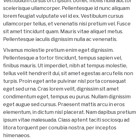
Vestibulum cursus orci ipsum. Donec mollis nulla auctor
scelerisque ullamcorper. Pellentesque id nunc aliquam
lorem feugiat vulputate vel id ex. Vestibulum cursus
ullamcorper tellus, et venenatis nisi pretium vel. Fusce
sit amet tincidunt quam. Mauris vitae aliquet metus.
Pellentesque iaculis dignissim nulla ac venenatis.
Vivamus molestie pretium enim eget dignissim.
Pellentesque a tortor tincidunt, tempus sapien vel,
finibus mauris. Ut imperdiet, nibh at tempus molestie,
tellus velit hendrerit dui, sit amet egestas arcu felis non
turpis. Proin eget ante pulvinar nisl porta consequat
eget sed urna. Cras lorem velit, dignissim sit amet
condimentum eget, tempus eu purus. Nullam dignissim
eget augue sed cursus. Praesent mattis arcu in eros
elementum, in dictum nisl placerat. Nam dapibus pretium
ipsum vitae malesuada. Class aptent taciti sociosqu ad
litora torquent per conubia nostra, per inceptos
himenaeos.