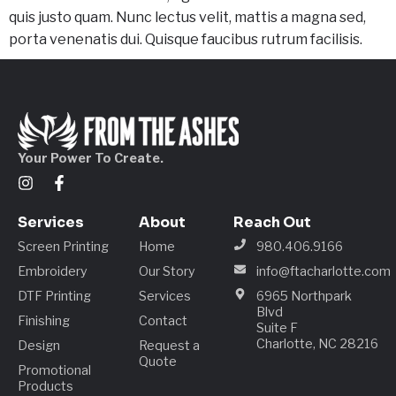
quis justo quam. Nunc lectus velit, mattis a magna sed,
porta venenatis dui. Quisque faucibus rutrum facilisis.
Your Power To Create.
Services
About
Reach Out
Screen Printing
Home
980.406.9166
Embroidery
Our Story
info@ftacharlotte.com
DTF Printing
Services
6965 Northpark
Blvd
Finishing
Contact
Suite F
Charlotte, NC 28216
Design
Request a
Quote
Promotional
Products