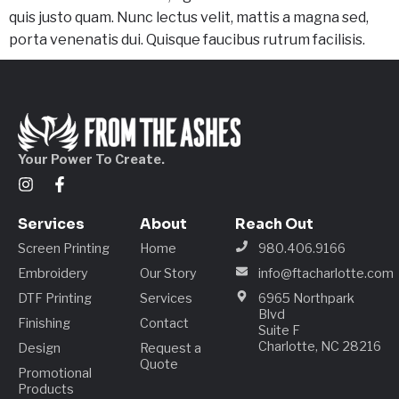
quis justo quam. Nunc lectus velit, mattis a magna sed,
porta venenatis dui. Quisque faucibus rutrum facilisis.
Your Power To Create.
Services
About
Reach Out
Screen Printing
Home
980.406.9166
Embroidery
Our Story
info@ftacharlotte.com
DTF Printing
Services
6965 Northpark
Blvd
Finishing
Contact
Suite F
Charlotte, NC 28216
Design
Request a
Quote
Promotional
Products