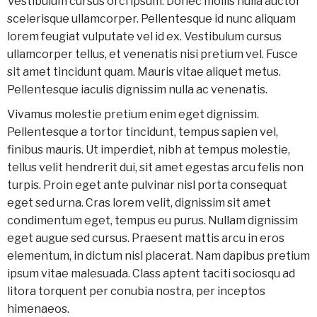
Vestibulum cursus orci ipsum. Donec mollis nulla auctor
scelerisque ullamcorper. Pellentesque id nunc aliquam
lorem feugiat vulputate vel id ex. Vestibulum cursus
ullamcorper tellus, et venenatis nisi pretium vel. Fusce
sit amet tincidunt quam. Mauris vitae aliquet metus.
Pellentesque iaculis dignissim nulla ac venenatis.
Vivamus molestie pretium enim eget dignissim.
Pellentesque a tortor tincidunt, tempus sapien vel,
finibus mauris. Ut imperdiet, nibh at tempus molestie,
tellus velit hendrerit dui, sit amet egestas arcu felis non
turpis. Proin eget ante pulvinar nisl porta consequat
eget sed urna. Cras lorem velit, dignissim sit amet
condimentum eget, tempus eu purus. Nullam dignissim
eget augue sed cursus. Praesent mattis arcu in eros
elementum, in dictum nisl placerat. Nam dapibus pretium
ipsum vitae malesuada. Class aptent taciti sociosqu ad
litora torquent per conubia nostra, per inceptos
himenaeos.