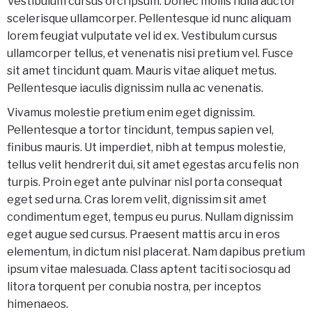
Vestibulum cursus orci ipsum. Donec mollis nulla auctor
scelerisque ullamcorper. Pellentesque id nunc aliquam
lorem feugiat vulputate vel id ex. Vestibulum cursus
ullamcorper tellus, et venenatis nisi pretium vel. Fusce
sit amet tincidunt quam. Mauris vitae aliquet metus.
Pellentesque iaculis dignissim nulla ac venenatis.
Vivamus molestie pretium enim eget dignissim.
Pellentesque a tortor tincidunt, tempus sapien vel,
finibus mauris. Ut imperdiet, nibh at tempus molestie,
tellus velit hendrerit dui, sit amet egestas arcu felis non
turpis. Proin eget ante pulvinar nisl porta consequat
eget sed urna. Cras lorem velit, dignissim sit amet
condimentum eget, tempus eu purus. Nullam dignissim
eget augue sed cursus. Praesent mattis arcu in eros
elementum, in dictum nisl placerat. Nam dapibus pretium
ipsum vitae malesuada. Class aptent taciti sociosqu ad
litora torquent per conubia nostra, per inceptos
himenaeos.