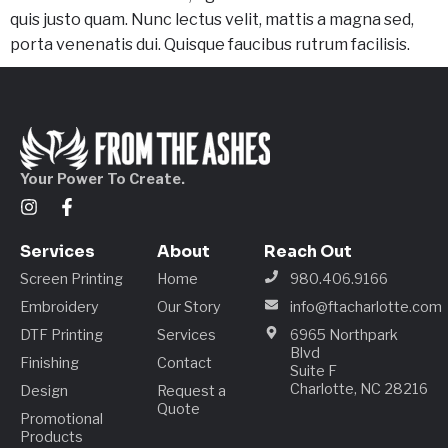
quis justo quam. Nunc lectus velit, mattis a magna sed,
porta venenatis dui. Quisque faucibus rutrum facilisis.
Your Power To Create.
Services
About
Reach Out
Screen Printing
Home
980.406.9166
Embroidery
Our Story
info@ftacharlotte.com
DTF Printing
Services
6965 Northpark
Blvd
Finishing
Contact
Suite F
Charlotte, NC 28216
Design
Request a
Quote
Promotional
Products